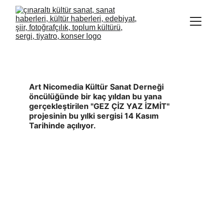
GEZ ÇİZ YAZ İZMİT SERGİSİ 14 EKİM'DE
AÇILIYOR
Art Nicomedia Kültür Sanat Derneği 
öncülüğünde bir kaç yıldan bu yana 
gerçekleştirilen "GEZ ÇİZ YAZ İZMİT" 
projesinin bu yılki sergisi 14 Kasım 
Tarihinde açılıyor.