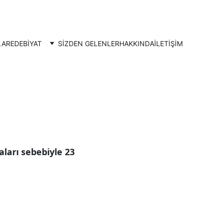
LAR
EDEBİYAT
SİZDEN GELENLER
HAKKINDA
İLETIŞIM
ları sebebiyle 23 