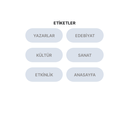
ETİKETLER
YAZARLAR
EDEBİYAT
KÜLTÜR
SANAT
ETKİNLİK
ANASAYFA