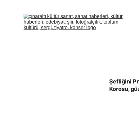
Şefliğini P
Korosu, güz