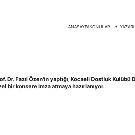
ANASAYFA
KONULAR
YAZAR
DOSTLUK KULÜBÜ KOROSU'NDAN TSM KONSERİ
rof. Dr. Fazıl Özen'in yaptığı, Kocaeli Dostluk Kulübü 
el bir konsere imza atmaya hazırlanıyor.