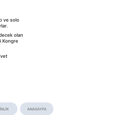
o ve solo 
lar.
edecek olan 
i Kongre 
vet 
İNLİK
ANASAYFA