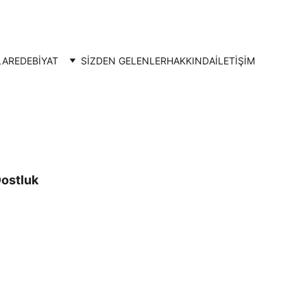
LAR
EDEBİYAT
SİZDEN GELENLER
HAKKINDA
İLETIŞIM
Dostluk 