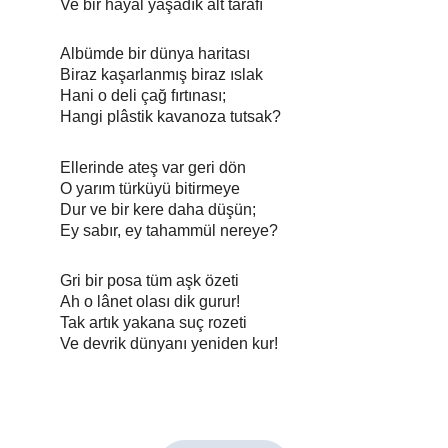
Ve bir hayâl yaşadık alt tarafı
Albümde bir dünya haritası
Biraz kaşarlanmış biraz ıslak
Hani o deli çağ fırtınası;
Hangi plâstik kavanoza tutsak?
Ellerinde ateş var geri dön
O yarım türküyü bitirmeye
Dur ve bir kere daha düşün;
Ey sabır, ey tahammül nereye?
Gri bir posa tüm aşk özeti
Ah o lânet olası dik gurur!
Tak artık yakana suç rozeti
Ve devrik dünyanı yeniden kur!