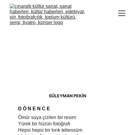
SÜLEYMAN PEKİN
D Ö N E N C E
Ömür suya çizilen bir resim
Yürek bir hüzün fotoğrafı
Hepsi hepsi bir kırık tebessüm