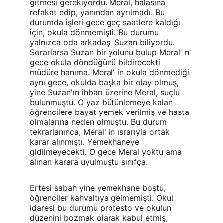
gitmesi gerekiyordu. Meral, halasına 
refakat edip, yanından ayrılmadı. Bu 
durumda işleri gece geç saatlere kaldığı 
için, okula dönmemişti. Bu durumu 
yalnızca oda arkadaşı Suzan biliyordu. 
Sorarlarsa Suzan bir yolunu bulup Meral' n 
gece okula döndüğünü bildirecekti 
müdüre hanıma. Meral' in okula dönmediği 
aynı gece, okulda başka bir olay olmuş, 
yine Suzan'ın ihbarı üzerine Meral, suçlu 
bulunmuştu. O yaz bütünlemeye kalan 
öğrencilere bayat yemek verilmiş ve hasta 
olmalarına neden olmuştu. Bu durum 
tekrarlanınca, Meral' in ısrarıyla ortak 
karar alınmıştı. Yemekhaneye 
gidilmeyecekti. O gece Meral yoktu ama 
alınan karara uyulmuştu sınıfça.
Ertesi sabah yine yemekhane boştu, 
öğrenciler kahvaltıya gelmemişti. Okul 
idaresi bu durumu protesto ve okulun 
düzenini bozmak olarak kabul etmiş, 