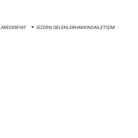
LAR
EDEBİYAT
SİZDEN GELENLER
HAKKINDA
İLETIŞIM