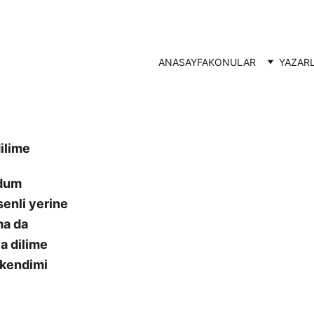
ANASAYFA
KONULAR
YAZAR
dilime
ydum
enli yerine
ma da
a dilime
 kendimi