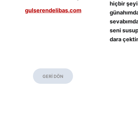
hiçbir şey
gulserendelibas.com
günahımd
sevabımd
seni susu
dara çekti
GERİ DÖN