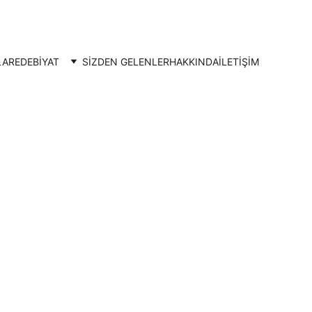
LAR
EDEBİYAT
SİZDEN GELENLER
HAKKINDA
İLETIŞIM