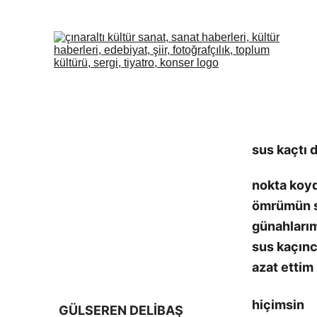
sus kaçtı 
nokta ko
ömrümün s
günahları
sus kaçınc
azat ettim
hiçimsin
GÜLSEREN DELİBAŞ