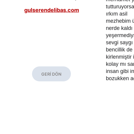
tutturuyors
gulserendelibas.com
ırkım asil
mezhebim 
nerde kaldı 
yeşermediy
sevgi sayg
bencillik d
kirlenmiştir
kolay mı sa
insan gibi 
GERİ DÖN
bozukken a