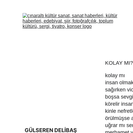
KOLAY MI?
kolay mı
insan olma
sağırken vi
boşsa sevgi
körelir insa
kinle nefret
örülmüşse a
uğrar mı se
GÜLSEREN DELİBAŞ
merhamet 