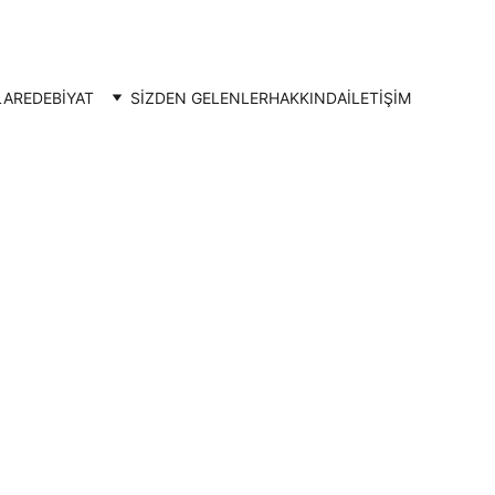
LAR
EDEBİYAT
SİZDEN GELENLER
HAKKINDA
İLETIŞIM