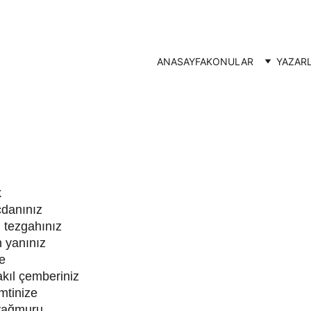
ANASAYFA
KONULAR
YAZAR
k
cdanınız
 tezgahınız
n yanınız
le
kıl çemberiniz
mtinize
yağmuru