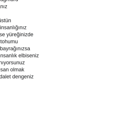
anız
üstün
insanlığınız
se yüreğinizde
ı tohumu
e bayrağınızsa
 insanlık elbiseniz
nıyorsunuz
insan olmak
dalet dengeniz