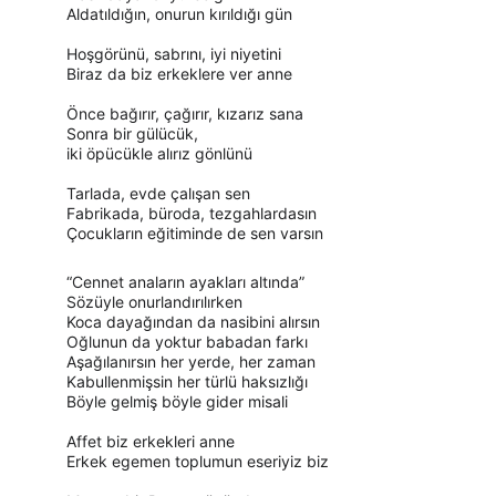
Aldatıldığın, onurun kırıldığı gün
Hoşgörünü, sabrını, iyi niyetini
Biraz da biz erkeklere ver anne
Önce bağırır, çağırır, kızarız sana
Sonra bir gülücük,
iki öpücükle alırız gönlünü
Tarlada, evde çalışan sen
Fabrikada, büroda, tezgahlardasın
Çocukların eğitiminde de sen varsın
“Cennet anaların ayakları altında”
Sözüyle onurlandırılırken
Koca dayağından da nasibini alırsın
Oğlunun da yoktur babadan farkı
Aşağılanırsın her yerde, her zaman
Kabullenmişsin her türlü haksızlığı
Böyle gelmiş böyle gider misali
Affet biz erkekleri anne
Erkek egemen toplumun eseriyiz biz