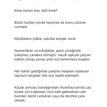
Kime inanım bes, ilahi kime?
Bütün bunları içinde haykırsa da bunu yüzüne 
vurmadı.
Kötülüklere iyilikle, sükûtla karşılık verdi.
Namertlikler ve kötülükler, şairin yüreğinde 
iyileşmez yaralara dönüştü. Hayat aşkıyla çarpan 
kalbini yavaş yavaş içten içe kemirmeye başladı.
Her bahar geldiğinde çalışma masasını süsleyen 
taptaze nergisler bile onu teselli edemedi.
Küçük armudu bardağındaki (Azerbaycan'da çay 
içmek için kullanılan, ince belli geleneksel cam 
bardak) demli Lenkeran çayı da derdine çare 
olmadı.