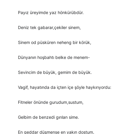
Payız üreyimde yaz hönkürübdür.
Deniz tek gabarar,çekiler sinem,
Sinem od püsküren neheng bir körük,
Dünyanın hoşbahtı belke de menem-
Sevincim de büyük, gemim de büyük.
Vagif, hayatında da içten içe şöyle haykırıyordu:
Fitneler önünde gurudum,sustum,
Gelbim de benzedi gırılan sime.
En geddar düşmense en yakın dostum,