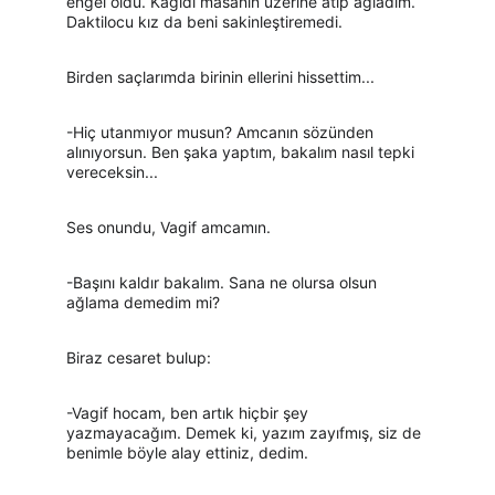
engel oldu. Kâğıdı masanın üzerine atıp ağladım. 
Daktilocu kız da beni sakinleştiremedi.
Birden saçlarımda birinin ellerini hissettim...
-Hiç utanmıyor musun? Amcanın sözünden 
alınıyorsun. Ben şaka yaptım, bakalım nasıl tepki 
vereceksin...
Ses onundu, Vagif amcamın.
-Başını kaldır bakalım. Sana ne olursa olsun 
ağlama demedim mi?
Biraz cesaret bulup:
-Vagif hocam, ben artık hiçbir şey 
yazmayacağım. Demek ki, yazım zayıfmış, siz de 
benimle böyle alay ettiniz, dedim.