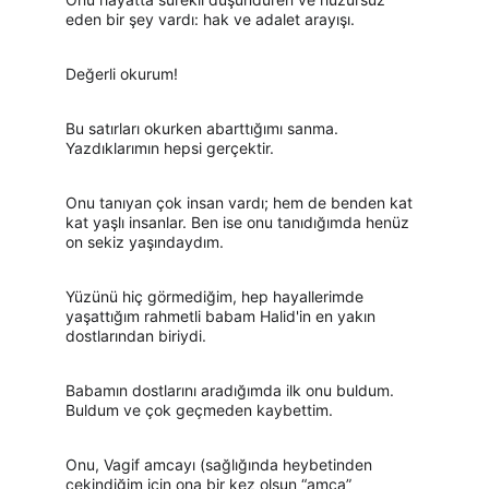
eden bir şey vardı: hak ve adalet arayışı.
Değerli okurum!
Bu satırları okurken abarttığımı sanma. 
Yazdıklarımın hepsi gerçektir.
Onu tanıyan çok insan vardı; hem de benden kat 
kat yaşlı insanlar. Ben ise onu tanıdığımda henüz 
on sekiz yaşındaydım.
Yüzünü hiç görmediğim, hep hayallerimde 
yaşattığım rahmetli babam Halid'in en yakın 
dostlarından biriydi.
Babamın dostlarını aradığımda ilk onu buldum. 
Buldum ve çok geçmeden kaybettim.
Onu, Vagif amcayı (sağlığında heybetinden 
çekindiğim için ona bir kez olsun “amca” 