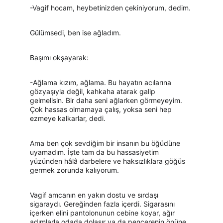
-Vagif hocam, heybetinizden çekiniyorum, dedim.
Gülümsedi, ben ise ağladım.
Başımı okşayarak:
-Ağlama kızım, ağlama. Bu hayatın acılarına 
gözyaşıyla değil, kahkaha atarak galip 
gelmelisin. Bir daha seni ağlarken görmeyeyim. 
Çok hassas olmamaya çalış, yoksa seni hep 
ezmeye kalkarlar, dedi.
Ama ben çok sevdiğim bir insanın bu öğüdüne 
uyamadım. İşte tam da bu hassasiyetim 
yüzünden hâlâ darbelere ve haksızlıklara göğüs 
germek zorunda kalıyorum.
Vagif amcanın en yakın dostu ve sırdaşı 
sigaraydı. Gereğinden fazla içerdi. Sigarasını 
içerken elini pantolonunun cebine koyar, ağır 
adımlarla odada dolaşır ya da pencerenin önüne 