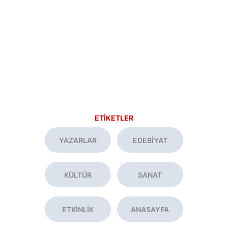
ETİKETLER
YAZARLAR
EDEBİYAT
KÜLTÜR
SANAT
ETKİNLİK
ANASAYFA