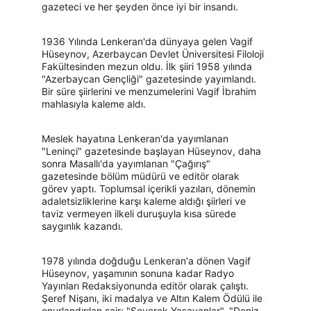
gazeteci ve her şeyden önce iyi bir insandı.
1936 Yılında Lenkeran'da dünyaya gelen Vagif 
Hüseynov, Azerbaycan Devlet Üniversitesi Filoloji 
Fakültesinden mezun oldu. İlk şiiri 1958 yılında 
"Azerbaycan Gençliği" gazetesinde yayımlandı. 
Bir süre şiirlerini ve menzumelerini Vagif İbrahim 
mahlasıyla kaleme aldı.
Meslek hayatına Lenkeran'da yayımlanan 
"Leninçi" gazetesinde başlayan Hüseynov, daha 
sonra Masallı'da yayımlanan "Çağırış" 
gazetesinde bölüm müdürü ve editör olarak 
görev yaptı. Toplumsal içerikli yazıları, dönemin 
adaletsizliklerine karşı kaleme aldığı şiirleri ve 
taviz vermeyen ilkeli duruşuyla kısa sürede 
saygınlık kazandı.
1978 yılında doğduğu Lenkeran'a dönen Vagif 
Hüseynov, yaşamının sonuna kadar Radyo 
Yayınları Redaksiyonunda editör olarak çalıştı. 
Şeref Nişanı, iki madalya ve Altın Kalem Ödülü ile 
onurlandırılan şair; "Severek Yaşayanlar", "Deniz 