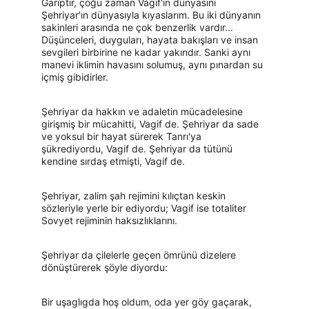
Gariptir, çoğu zaman Vagif'in dünyasını 
Şehriyar'ın dünyasıyla kıyaslarım. Bu iki dünyanın 
sakinleri arasında ne çok benzerlik vardır... 
Düşünceleri, duyguları, hayata bakışları ve insan 
sevgileri birbirine ne kadar yakındır. Sanki aynı 
manevi iklimin havasını solumuş, aynı pınardan su 
içmiş gibidirler.
Şehriyar da hakkın ve adaletin mücadelesine 
girişmiş bir mücahitti, Vagif de. Şehriyar da sade 
ve yoksul bir hayat sürerek Tanrı'ya 
şükrediyordu, Vagif de. Şehriyar da tütünü 
kendine sırdaş etmişti, Vagif de.
Şehriyar, zalim şah rejimini kılıçtan keskin 
sözleriyle yerle bir ediyordu; Vagif ise totaliter 
Sovyet rejiminin haksızlıklarını.
Şehriyar da çilelerle geçen ömrünü dizelere 
dönüştürerek şöyle diyordu:
Bir uşaglıgda hoş oldum, oda yer göy gaçarak,