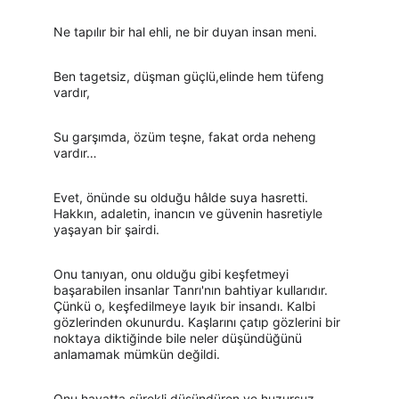
Ne tapılır bir hal ehli, ne bir duyan insan meni.
Ben tagetsiz, düşman güçlü,elinde hem tüfeng 
vardır,
Su garşımda, özüm teşne, fakat orda neheng 
vardır…
Evet, önünde su olduğu hâlde suya hasretti. 
Hakkın, adaletin, inancın ve güvenin hasretiyle 
yaşayan bir şairdi.
Onu tanıyan, onu olduğu gibi keşfetmeyi 
başarabilen insanlar Tanrı'nın bahtiyar kullarıdır. 
Çünkü o, keşfedilmeye layık bir insandı. Kalbi 
gözlerinden okunurdu. Kaşlarını çatıp gözlerini bir 
noktaya diktiğinde bile neler düşündüğünü 
anlamamak mümkün değildi.
Onu hayatta sürekli düşündüren ve huzursuz 