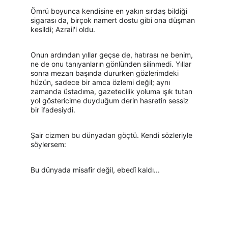
Ömrü boyunca kendisine en yakın sırdaş bildiği 
sigarası da, birçok namert dostu gibi ona düşman 
kesildi; Azrail'i oldu.
Onun ardından yıllar geçse de, hatırası ne benim, 
ne de onu tanıyanların gönlünden silinmedi. Yıllar 
sonra mezarı başında dururken gözlerimdeki 
hüzün, sadece bir amca özlemi değil; aynı 
zamanda üstadıma, gazetecilik yoluma ışık tutan 
yol göstericime duyduğum derin hasretin sessiz 
bir ifadesiydi.
Şair cizmen bu dünyadan göçtü. Kendi sözleriyle 
söylersem:
Bu dünyada misafir değil, ebedî kaldı...