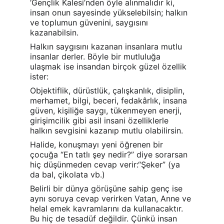
‘Gençlik Kalesi’nden öyle alınmalıdır ki, 
insan onun sayesinde yükselebilsin; halkın 
ve toplumun güvenini, saygısını 
kazanabilsin.
Halkın saygısını kazanan insanlara mutlu 
insanlar derler. Böyle bir mutluluğa 
ulaşmak ise insandan birçok güzel özellik 
ister:
Objektiflik, dürüstlük, çalışkanlık, disiplin, 
merhamet, bilgi, beceri, fedakârlık, insana 
güven, kişiliğe saygı, tükenmeyen enerji, 
girişimcilik gibi asil insani özelliklerle 
halkın sevgisini kazanıp mutlu olabilirsin.
Halide, konuşmayı yeni öğrenen bir 
çocuğa “En tatlı şey nedir?” diye sorarsan 
hiç düşünmeden cevap verir:“Şeker” (ya 
da bal, çikolata vb.)
Belirli bir dünya görüşüne sahip genç ise 
aynı soruya cevap verirken Vatan, Anne ve 
helal emek kavramlarını da kullanacaktır. 
Bu hiç de tesadüf değildir. Çünkü insan 