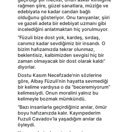
rağmen şiire, güzel sanatlara, müziğe ve 
edebiyata ne kadar candan bağlı 
olduğunu gösteriyor. Onu tanıyanlar, şiiri 
ve gazeli adeta bir edebiyat uzmanı gibi 
incelediğini anlatmaktan hiç yorulmuyor.
“Füzuli bize dost yok, kardeş, sırdaş, 
canımız kadar sevdiğimiz bir insandı. O 
bizim hafızamızda tekrar olunmaz, 
beklentisiz, kalbimizden sevgisi hiç bir 
zaman olmayacak bir dost olarak kaldı” 
diyorlar.
Dostu Kasım Necefzade’nin sözlerine 
göre, Albay Füzuli’nin hayatta sevmediği 
bir kelime vardıysa o da “beceremiyorum” 
kelimesiydi. Onun moralini yalnız bu 
kelimeyle bozmak mümkündü.
“Bazı insanlarla geçirdiğiniz anılar, ömür 
boyu hafızanızda kalır. Kayınpederim 
Fuzuli Cavadov’la yaşadığım anılar da 
öyleydi.