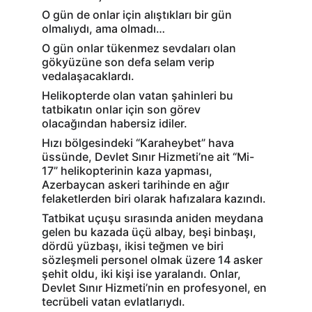
O gün de onlar için alıştıkları bir gün 
olmalıydı, ama olmadı…
O gün onlar tükenmez sevdaları olan 
gökyüzüne son defa selam verip 
vedalaşacaklardı.
Helikopterde olan vatan şahinleri bu 
tatbikatın onlar için son görev 
olacağından habersiz idiler.
Hızı bölgesindeki “Karaheybet” hava 
üssünde, Devlet Sınır Hizmeti’ne ait “Mi-
17” helikopterinin kaza yapması, 
Azerbaycan askeri tarihinde en ağır 
felaketlerden biri olarak hafızalara kazındı.
Tatbikat uçuşu sırasında aniden meydana 
gelen bu kazada üçü albay, beşi binbaşı, 
dördü yüzbaşı, ikisi teğmen ve biri 
sözleşmeli personel olmak üzere 14 asker 
şehit oldu, iki kişi ise yaralandı. Onlar, 
Devlet Sınır Hizmeti’nin en profesyonel, en 
tecrübeli vatan evlatlarıydı.