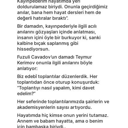
Kayınpederim hayatımda yeri 
doldurulamaz biriydi. Onunla geçirdiğimiz 
anılar, bana hem hayat dersleri hem de 
değerli hatıralar bıraktı”.
Bir damadın, kayınpederiyle ilgili acılı 
anılarını gözyaşları içinde anlatması, 
insanın içini öyle bir burkuyor ki, sanki 
kalbine bıçak saplanmış gibi 
hissediyorsun.
Fuzuli Cavadov’un damadı Teymur 
Kerimov onunla ilgili anılarını böyle 
anlatıyor:
Biz edebî toplantılar düzenlerdik. Her 
toplantıdan önce oturup konuşurduk: 
“Toplantıyı nasıl yapalım, kimi davet 
edelim?”
Her seferinde toplantılarımızda şairlerin ve 
akademisyenlerin sayısı artıyordu.
Hayatımda hiç kimse onun yerini tutamaz. 
Annem ve babam hayatta, ama o benim 
için bambaşka biriydi..