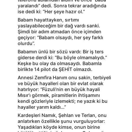
yaralandı” dedi. Sonra tekrar aradığında 
ise dedi ki: “Her şeye hazır ol.”
Babam hayattayken, sırtımı 
yaslayabileceğim bir dağ vardı sanki. 
Şimdi bir adım atmadan önce içimden 
geçiyor: “Babam olsaydı, her şey farklı 
olurdu’’.
Babamın ünlü bir sözü vardı: Bir iş ters 
giderse derdi ki: “Bu böyle olmamalıydı.” 
Keşke bu olay da olmasaydı. Babamla 
birlikte 14 pilot da ŞEHİT olmazdı.
Annesi Zemfira Hanım onu sakin, terbiyeli 
ve büyük hayalleri olan bir evlat olarak 
hatırlıyor: “Füzuli’nin en büyük hayali 
Mısır’ı görmek, piramitlerin ihtişamını 
kendi gözleriyle izlemekti; ne yazık ki bu 
hayaller yarım kaldı…”
Kardeşleri Namık, Şehlan ve Terlan, onu 
anlatırken özellikle şunu vurguluyorlar: 
Yaşadıkları köyde kimse, onun birine 