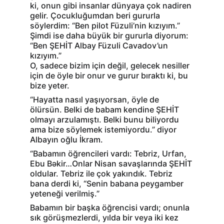
ki, onun gibi insanlar dünyaya çok nadiren 
gelir. Çocukluğumdan beri gururla 
söylerdim: “Ben pilot Füzuli’nin kızıyım.”
Şimdi ise daha büyük bir gururla diyorum: 
“Ben ŞEHİT Albay Füzuli Cavadov’un 
kızıyım.”
O, sadece bizim için değil, gelecek nesiller 
için de öyle bir onur ve gurur bıraktı ki, bu 
bize yeter.
“Hayatta nasıl yaşıyorsan, öyle de 
ölürsün. Belki de babam kendine ŞEHİT 
olmayı arzulamıştı. Belki bunu biliyordu 
ama bize söylemek istemiyordu.” diyor 
Albayın oğlu İkram.
“Babamın öğrencileri vardı: Tebriz, Urfan, 
Ebu Bəkir…Onlar Nisan savaşlarında ŞEHİT 
oldular. Tebriz ile çok yakındık. Tebriz 
bana derdi ki, “Senin babana peygamber 
yeteneği verilmiş.”
Babamın bir başka öğrencisi vardı; onunla 
sık görüşmezlerdi, yılda bir veya iki kez 