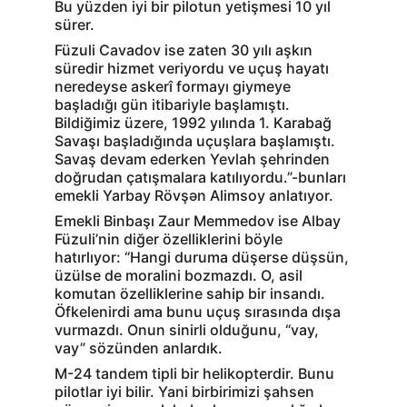
Bu yüzden iyi bir pilotun yetişmesi 10 yıl 
sürer.
Füzuli Cavadov ise zaten 30 yılı aşkın 
süredir hizmet veriyordu ve uçuş hayatı 
neredeyse askerî formayı giymeye 
başladığı gün itibariyle başlamıştı. 
Bildiğimiz üzere, 1992 yılında 1. Karabağ 
Savaşı başladığında uçuşlara başlamıştı. 
Savaş devam ederken Yevlah şehrinden 
doğrudan çatışmalara katılıyordu.”-bunları 
emekli Yarbay Rövşən Alimsoy anlatıyor.
Emekli Binbaşı Zaur Memmedov
ise Albay 
Füzuli’nin diğer özelliklerini böyle 
hatırlıyor: “Hangi duruma düşerse düşsün, 
üzülse de moralini bozmazdı. O, asil 
komutan özelliklerine sahip bir insandı.
Öfkelenirdi ama bunu uçuş sırasında dışa 
vurmazdı. Onun sinirli olduğunu, “vay, 
vay” sözünden anlardık.
M-24 tandem tipli bir helikopterdir. Bunu 
pilotlar iyi bilir. Yani birbirimizi şahsen 