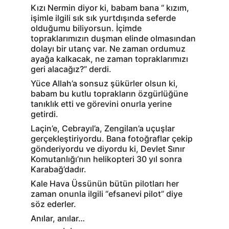
Kızı Nermin diyor ki, babam bana “ kızım, 
işimle ilgili sık sık yurtdışında seferde 
olduğumu biliyorsun. İçimde 
topraklarımızın duşman elinde olmasından 
dolayı bir utanç var. Ne zaman ordumuz 
ayağa kalkacak, ne zaman topraklarımızı 
geri alacağız?” derdi.
Yüce Allah’a sonsuz şükürler olsun ki, 
babam bu kutlu toprakların özgürlüğüne 
tanıklık etti ve görevini onurla yerine 
getirdi.
Laçin’e, Cebrayıl’a, Zengilan’a uçuşlar 
gerçekleştiriyordu. Bana fotoğraflar çekip 
gönderiyordu ve diyordu ki, Devlet Sınır 
Komutanlığı’nın helikopteri 30 yıl sonra 
Karabağ’dadır.
Kale Hava Üssünün bütün pilotları her 
zaman onunla ilgili “efsanevi pilot” diye 
söz ederler.
Anılar, anılar…