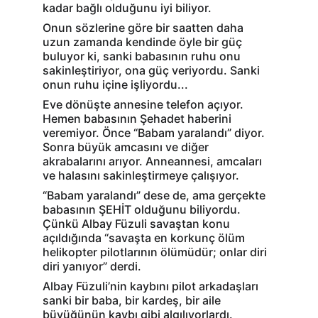
kadar bağlı olduğunu iyi biliyor.
Onun sözlerine göre bir saatten daha 
uzun zamanda kendinde öyle bir güç 
buluyor ki, sanki babasının ruhu onu 
sakinleştiriyor, ona güç veriyordu. Sanki 
onun ruhu içine işliyordu...
Eve dönüşte annesine telefon açıyor. 
Hemen babasının Şehadet haberini 
veremiyor. Önce “Babam yaralandı” diyor. 
Sonra büyük amcasını ve diğer 
akrabalarını arıyor. Anneannesi, amcaları 
ve halasını sakinleştirmeye çalışıyor.
“Babam yaralandı” dese de, ama gerçekte 
babasının ŞEHİT olduğunu biliyordu. 
Çünkü Albay Füzuli savaştan konu 
açıldığında “savaşta en korkunç ölüm 
helikopter pilotlarının ölümüdür; onlar diri 
diri yanıyor” derdi.
Albay Füzuli’nin kaybını pilot arkadaşları 
sanki bir baba, bir kardeş, bir aile 
büyüğünün kaybı gibi algılıyorlardı.