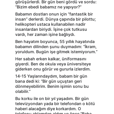
görüşürlerdi. Bir gün beni gördü ve sordu: 
“Bizim ebedi babamız ne yapıyor?”
Babamın dostları onun için “fantastik bir 
insan” derlerdi. Dünya çapında bir pilottu; 
helikopteri ustaca kullanabilen nadir 
insanlardan biriydi. İşine çok tutkusu 
vardı, her zaman işine bağlıydı.
Ben hayatım boyunca, 55 yıllık hayatında 
babamın dilinden şunu duymadım: “İkram, 
yoruldum. Bugün işe gitmek istemiyorum.”
Her sabah erken kalkar, üniformasını 
giyerdi. Ben de okula veya üniversiteye 
giderken onu görür ve gururla izlerdim.
14-15 Yaşlarındaydım, babam bir gün 
bana dedi ki: “Bir gün uçuştan geri 
dönmeyebilirim. Benim işimin sonu bu 
olabilir.”
Bu korku ile on bir yıl yaşadım. Bir gün 
televizyondan yada bir telefondan o kötü 
haberi alacağım diye korkardım. O 
telefonu ablamdan aldım ve önce “Baba 