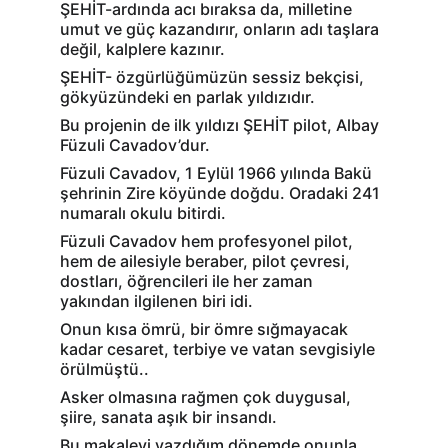
ŞEHİT-ardında acı bıraksa da, milletine 
umut ve güç kazandırır, onların adı taşlara 
değil, kalplere kazınır.
ŞEHİT- özgürlüğümüzün sessiz bekçisi, 
gökyüzündeki en parlak yıldızıdır.
Bu projenin de ilk yıldızı ŞEHİT pilot, Albay 
Füzuli Cavadov’dur.
Füzuli Cavadov, 1 Eylül 1966 yılında Bakü 
şehrinin Zire köyünde doğdu. Oradaki 241 
numaralı okulu bitirdi.
Füzuli Cavadov hem profesyonel pilot, 
hem de ailesiyle beraber, pilot çevresi, 
dostları, öğrencileri ile her zaman 
yakından ilgilenen biri idi.
Onun kısa ömrü, bir ömre sığmayacak 
kadar cesaret, terbiye ve vatan sevgisiyle 
örülmüştü..
Asker olmasına rağmen çok duygusal, 
şiire, sanata aşık bir insandı.
Bu makaleyi yazdığım dönemde onunla 