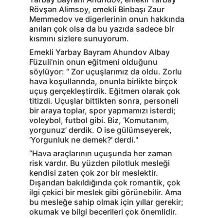
Rövşən Alimsoy, emekli Binbaşı Zaur 
Memmedov ve digerlerinin onun hakkında 
anıları çok olsa da bu yazıda sadece bir 
kısmını sizlere sunuyorum.
Emekli Yarbay Bayram Ahundov Albay 
Füzuli’nin onun eğitmeni olduğunu 
söylüyor: “ Zor uçuşlarımız da oldu. Zorlu 
hava koşullarında, onunla birlikte birçok 
uçuş gerçekleştirdik. Eğitmen olarak çok 
titizdi. Uçuşlar bittikten sonra, personeli 
bir araya toplar, spor yapmamızı isterdi; 
voleybol, futbol gibi. Biz, ‘Komutanım, 
yorgunuz’ derdik. O ise gülümseyerek, 
‘Yorgunluk ne demek?’ derdi."
“Hava araçlarının uçuşunda her zaman 
risk vardır. Bu yüzden pilotluk mesleği 
kendisi zaten çok zor bir meslektir. 
Dışarıdan bakıldığında çok romantik, çok 
ilgi çekici bir meslek gibi görünebilir. Ama 
bu mesleğe sahip olmak için yıllar gerekir; 
okumak ve bilgi becerileri çok önemlidir. 