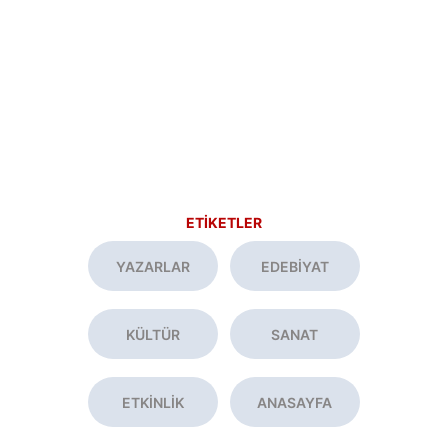
ETİKETLER
YAZARLAR
EDEBİYAT
KÜLTÜR
SANAT
ETKİNLİK
ANASAYFA