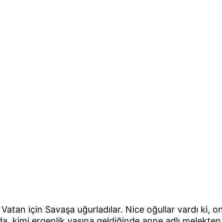
ı Vatan için Savaşa uğurladılar. Nice oğullar vardı ki, o
 kimi ergenlik yaşına geldiğinde anne adlı melekten a