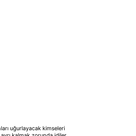
nları uğurlayacak kimseleri 
yrı kalmak zorunda idiler. 