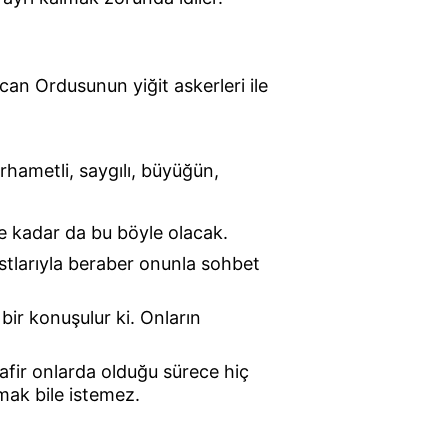
can Ordusunun yiğit askerleri ile 
erhametli, saygılı, büyüğün, 
e kadar da bu böyle olacak.
tlarıyla beraber onunla sohbet 
ir konuşulur ki. Onların 
afir onlarda olduğu sürece hiç 
mak bile istemez.