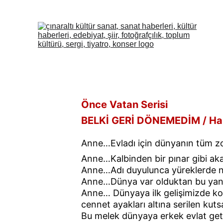
Önce Vatan Serisi
BELKİ GERİ DÖNEMEDİM 
/ Ha
Anne…Evladı için dünyanın tüm zor
Anne…Kalbinden bir pınar gibi aka
Anne…Adı duyulunca yüreklerde ni
Anne…Dünya var olduktan bu yana ad
Anne… Dünyaya ilk gelişimizde koy
cennet ayakları altına serilen kuts
Bu melek dünyaya erkek evlat getir