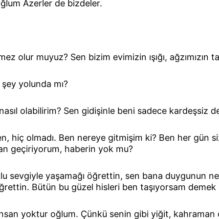
ğlum Azerler de bizdeler.
ez olur muyuz? Sen bizim evimizin ışığı, ağzımızın tad
r şey yolunda mı?
asıl olabilirim? Sen gidişinle beni sadece kardeşsiz değ
, hiç olmadı. Ben nereye gitmişim ki? Ben her gün siz
an geçiriyorum, haberin yok mu?
u sevgiyle yaşamağı öğrettin, sen bana duygunun ne 
ğrettin. Bütün bu güzel hisleri ben taşıyorsam demek
nsan yoktur oğlum. Çünkü senin gibi yiğit, kahraman 