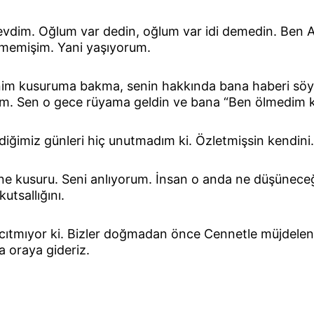
vdim. Oğlum var dedin, oğlum var idi demedin. Ben Ad
memişim. Yani yaşıyorum.
m kusuruma bakma, senin hakkında bana haberi söyle
im. Sen o gece rüyama geldin ve bana “Ben ölmedim 
diğimiz günleri hiç unutmadım ki. Özletmişsin kendini
 ne kusuru. Seni anlıyorum. İnsan o anda ne düşüneceğ
tsallığını.
ç acıtmıyor ki. Bizler doğmadan önce Cennetle müjdele
 oraya gideriz.