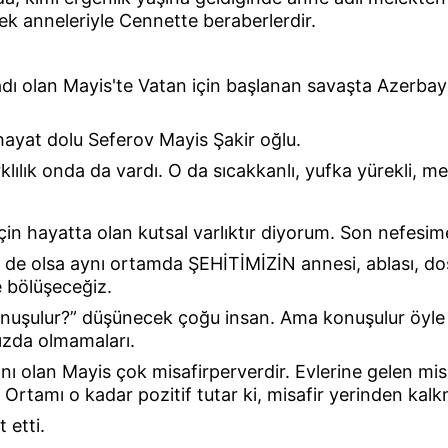
ek anneleriyle Cennette beraberlerdir.
ladı olan Mayis'te Vatan için başlanan savaşta Azerbay
 hayat dolu Seferov Mayis Şakir oğlu.
rklılık onda da vardı. O da sıcakkanlı, yufka yürekli, m
in hayatta olan kutsal varlıktır diyorum. Son nefesim
e olsa aynı ortamda ŞEHİTİMİZİN annesi, ablası, dos
le bölüşeceğiz.
 konuşulur?” düşünecek çoğu insan. Ama konuşulur öyle b
ızda olmamaları.
ı olan Mayis çok misafirperverdir. Evlerine gelen mis
 Ortamı o kadar pozitif tutar ki, misafir yerinden kalk
 etti.