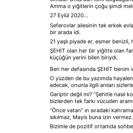
Amma o yiğitlerin çoğu şimdi mel
27 Eylül 2020…
Seferovlar ailesinin tek erkek ev
bir arada idi.
21 yaşlı piyade er, esmer benizli,
ŞEHİT olan her bir yiğitte olan fa
küçüğün yerini bilen biriydi.
Ben her defasında ŞEHİT benim iç
O yüzden de bu yazımda hayalen d
edecek, onunla ilgili anıları sizler
Gariptir değil mi? “Şehitle nasıl
bizlerden tek farkı vücuden aram
“Önce vatan” ın sıradaki kahraman
sıkılmaz, Mayis buna izin vermez.
Bizimle de pozitif ortamda sohbet