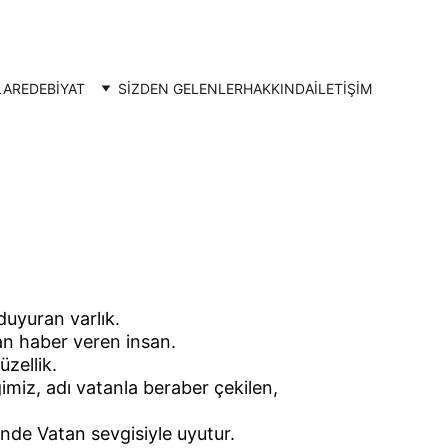
LAR
EDEBİYAT
SİZDEN GELENLER
HAKKINDA
İLETIŞIM
duyuran varlık.
an haber veren insan.
zellik.
miz, adı vatanla beraber çekilen, 
ünde Vatan sevgisiyle uyutur.