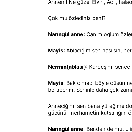
Annem! Ne güzel Elvin, Adil, halao
Çok mu özlediniz beni?
Narıngül anne
: Canım oğlum özlem
Mayis
: Ablacığım sen nasılsın, he
Nermin(ablası)
: Kardeşim, sence n
Mayis
: Bak olmadı böyle düşünmen
beraberim. Seninle daha çok zam
Anneciğim, sen bana yüreğime dol
gücünü, merhametin kutsallığını ö
Narıngül anne
: Benden de mutlu i