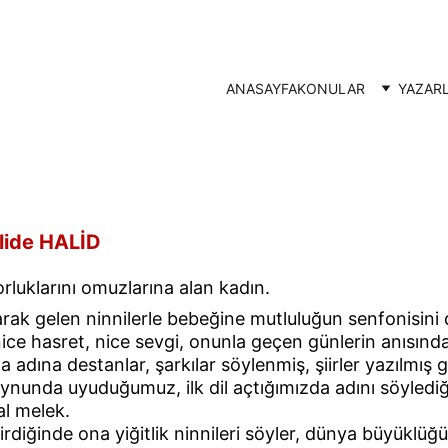
ANASAYFA
KONULAR
YAZAR
lide HALİD
luklarını omuzlarına alan kadın.
rak gelen ninnilerle bebeğine mutluluğun senfonisini 
ce hasret, nice sevgi, onunla geçen günlerin anısınd
ına destanlar, şarkılar söylenmiş, şiirler yazılmış gü
nunda uyuduğumuz, ilk dil açtığımızda adını söylediği
al melek.
diğinde ona yiğitlik ninnileri söyler, dünya büyüklüğ