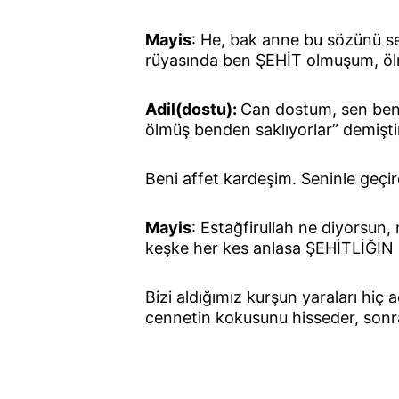
Mayis
: He, bak anne bu sözünü se
rüyasında ben ŞEHİT olmuşum, öl
Adil(dostu): 
Can dostum, sen beni
ölmüş benden saklıyorlar” demişt
Beni affet kardeşim. Seninle geçir
Mayis
: Estağfirullah ne diyorsun,
keşke her kes anlasa ŞEHİTLİĞİN ku
Bizi aldığımız kurşun yaraları hi
cennetin kokusunu hisseder, sonra