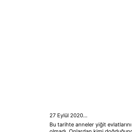
27 Eylül 2020…
Bu tarihte anneler yiğit evlatların
olmadı. Onlardan kimi doğduğunda,