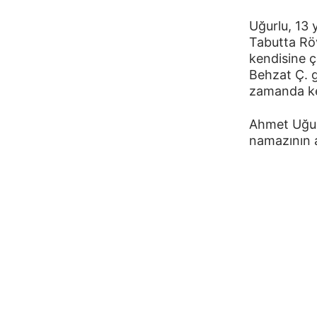
Uğurlu, 13 y
Tabutta Röv
kendisine ç
Behzat Ç. g
zamanda ke
Ahmet Uğurl
namazının 