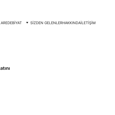
LAR
EDEBİYAT
SİZDEN GELENLER
HAKKINDA
İLETIŞIM
tını 