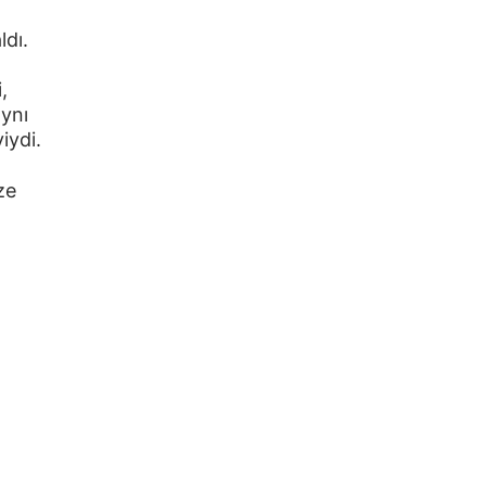
dı. 
, 
ynı 
iydi.
ze 