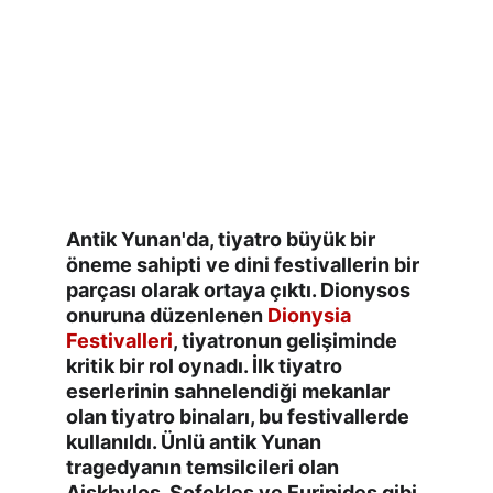
Antik Yunan'da, tiyatro büyük bir 
öneme sahipti ve dini festivallerin bir 
parçası olarak ortaya çıktı. Dionysos 
onuruna düzenlenen 
Dionysia 
Festivalleri
, tiyatronun gelişiminde 
kritik bir rol oynadı. İlk tiyatro 
eserlerinin sahnelendiği mekanlar 
olan tiyatro binaları, bu festivallerde 
kullanıldı. Ünlü antik Yunan 
tragedyanın temsilcileri olan 
Aiskhylos, Sofokles ve Euripides gibi 