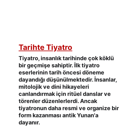
Tarihte Tiyatro
Tiyatro, insanlık tarihinde çok köklü 
bir geçmişe sahiptir. İlk tiyatro 
eserlerinin tarih öncesi döneme 
dayandığı düşünülmektedir. İnsanlar, 
mitolojik ve dini hikayeleri 
canlandırmak için ritüel danslar ve 
törenler düzenlerlerdi. Ancak 
tiyatronun daha resmi ve organize bir 
form kazanması antik Yunan'a 
dayanır.